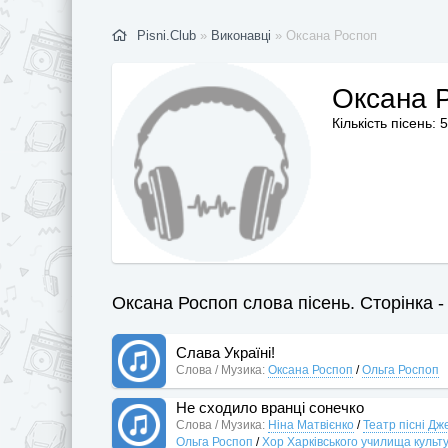
Pisni.Club
»
Виконавці
» Оксана Роспоп
Оксана 
Кількість пісень: 5
Оксана Роспоп слова пісень. Сторінка -
Слава Україні!
Слова / Музика:
Оксана Роспоп
/
Ольга Роспоп
Не сходило вранці сонечко
Слова / Музика:
Ніна Матвієнко
/
Театр пісні Д
Ольга Роспоп
/
Хор Харківського училища культ