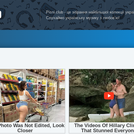
Pisni.club - це зібрання найбільшої колекції укр
Слухаймо українську музику з любов’ю!