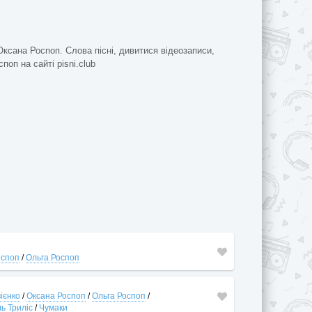
Оксана Роспоп. Слова пісні, дивитися відеозаписи,
поп на сайті pisni.club
оспоп
/
Ольга Роспоп
ієнко
/
Оксана Роспоп
/
Ольга Роспоп
/
ь Триліс
/
Чумаки