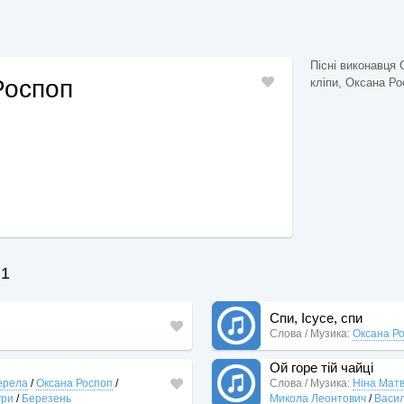
Пісні виконавця 
Роспоп
кліпи, Оксана Рос
 1
Спи, Ісусе, спи
Слова / Музика:
Оксана Р
Ой горе тій чайці
жерела
/
Оксана Роспоп
/
Слова / Музика:
Ніна Матв
ури
/
Березень
Микола Леонтович
/
Васил