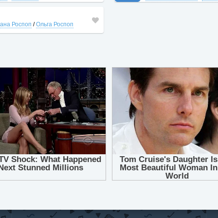
ана Роспоп
/
Ольга Роспоп