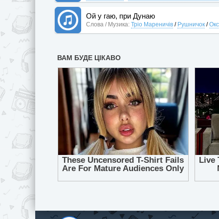
Ой у гаю, при Дунаю
Слова / Музика:
Тріо Мареничів
/
Рушничок
/
Окс