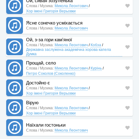
Ой, сивая зозуленька
Слова / Музика:
Микола Леонтович
/
Хор імені Григорія Верьовки
Ясне сонечко усміхається
Слова / Музика:
Микола Леонтович
Ой, з-за гори кам'яної
Слова / Музика:
Микола Леонтович
/
Кобза
/
Державна заслужена академічна хорова капела
Думка
Прощай, село
Слова / Музика:
Микола Леонтович
/
Курінь
/
Петро Соколов (Соколенко)
Достойно є
Слова / Музика:
Микола Леонтович
/
Хор імені Григорія Верьовки
Вірую
Слова / Музика:
Микола Леонтович
/
Хор імені Григорія Верьовки
Наїхали гостоньки
Слова / Музика:
Микола Леонтович