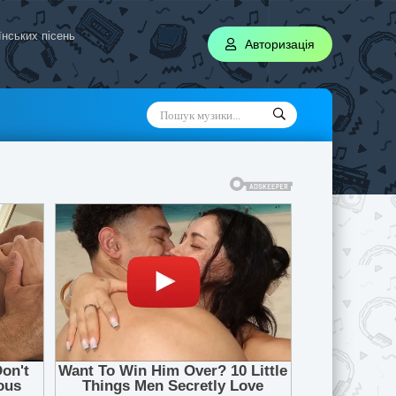
аїнських пісень
Авторизація