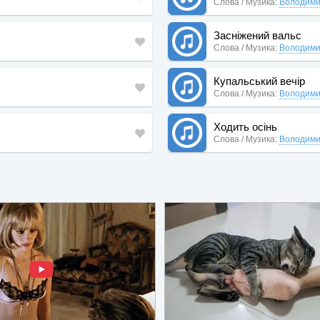
Слова / Музика:
Володими
Засніжений вальс
Слова / Музика:
Володими
Купальський вечір
Слова / Музика:
Володими
Ходить осінь
Слова / Музика:
Володими