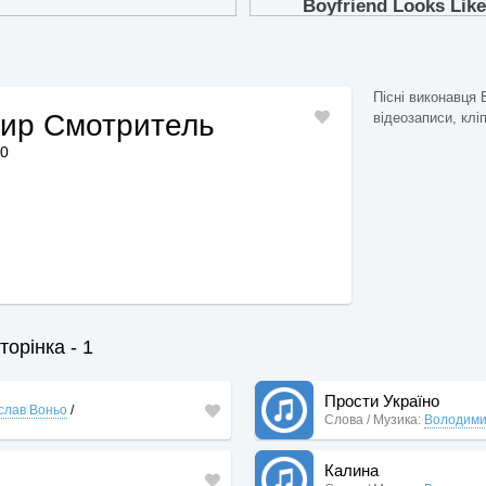
Пісні виконавця
ир Смотритель
відеозаписи, клі
10
орінка - 1
Прости Україно
слав Воньо
/
Слова / Музика:
Володими
Калина