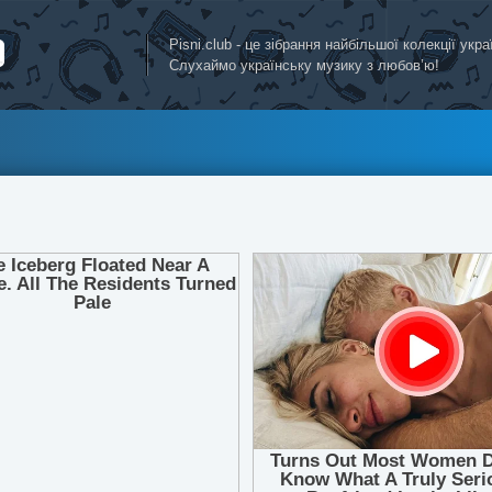
Pisni.club - це зібрання найбільшої колекції укр
Слухаймо українську музику з любов’ю!