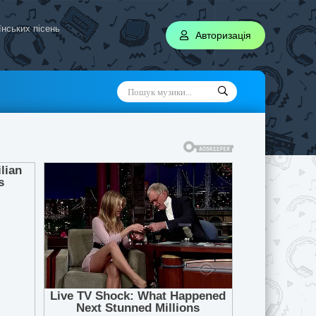
аїнських пісень
Авторизація