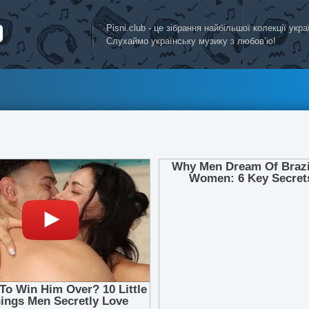
Pisni.club - це зібрання найбільшої колекції укр
Слухаймо українську музику з любов’ю!