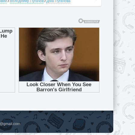
овий
/
Володимир Пугачов
/
Діна Пугачова
pl@gmail.com