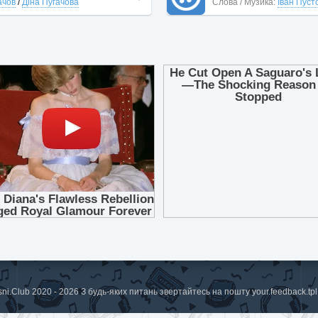
ачов
/
Діна Пугачова
Слова / Музика:
Іван Пуст
sni.Club 2020 - 2026 З будь-яких питань звертайтесь на пошту
your.feedback.t