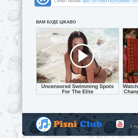
Слова / Музика:
Іван Пустовий
/
Володимир Пуг
© Pi