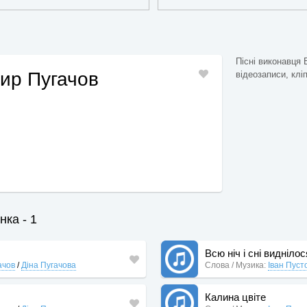
Пісні виконавця 
ир Пугачов
відеозаписи, клі
нка - 1
Всю ніч і сні видніло
ачов
/
Діна Пугачова
Слова / Музика:
Іван Пуст
Калина цвіте