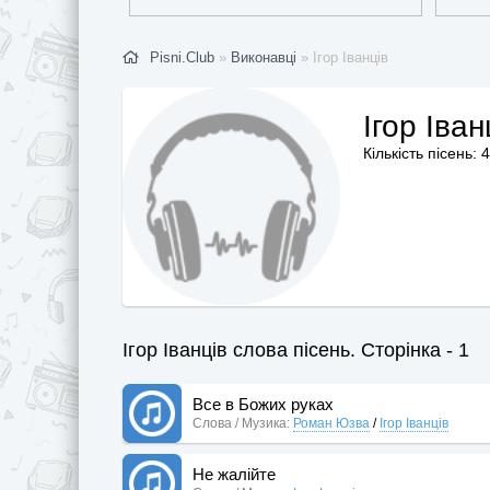
Pisni.Club
»
Виконавці
» Ігор Іванців
Ігор Іван
Кількість пісень: 
Ігор Іванців слова пісень. Сторінка - 1
Все в Божих руках
Слова / Музика:
Роман Юзва
/
Ігор Іванців
Не жалійте