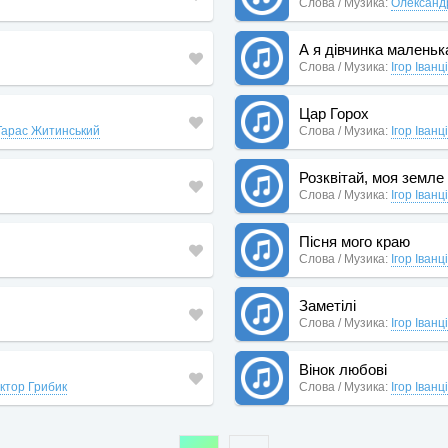
Слова / Музика:
Олександ
А я дівчинка маленьк
Слова / Музика:
Ігор Іванц
Цар Горох
Тарас Житинський
Слова / Музика:
Ігор Іванц
Розквітай, моя земле
Слова / Музика:
Ігор Іванц
Пісня мого краю
Слова / Музика:
Ігор Іванц
Заметілі
Слова / Музика:
Ігор Іванц
Вінок любові
іктор Грибик
Слова / Музика:
Ігор Іванц