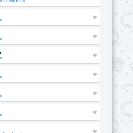
ів
/
Роман Юзва
ів
ів
о
ів
ів
ів
ів