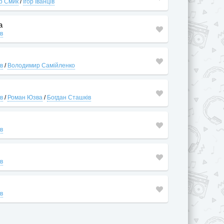
р Смик
/
Ігор Іванців
а
ів
ів
/
Володимир Самійленко
ів
/
Роман Юзва
/
Богдан Сташків
ів
ів
ів