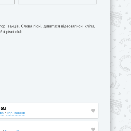
гор Іванців. Слова пісні, дивитися відеозаписи, кліпи,
йті pisni.club
вам
ва
/
Ігор Іванців