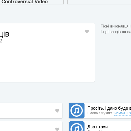
Пісні виконавця І
ців
Ігор Іванців на са
42
Просіть, і дано буде 
Слова / Музика:
Роман Юз
Два птахи