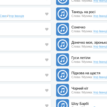
Слова / Музика:
Ігор Іванц
Танець на росі
 Смик
/
Ігор Іванців
Слова / Музика:
Ігор Іванц
Сонечко
Слова / Музика:
Ігор Іванц
Донечко моя, зіроньк
Слова / Музика:
Ігор Іванц
Гуси летіли
Слова / Музика:
Ігор Іванц
Підкова на щастя
Слова / Музика:
Ігор Іванц
Чорний кіт
Слова / Музика:
Ігор Іванц
Шоу Барбі