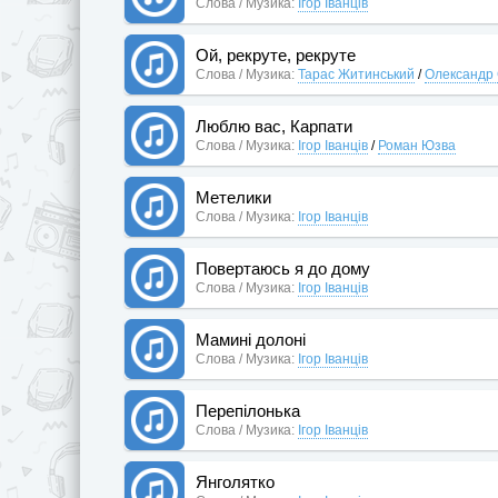
Слова / Музика:
Ігор Іванців
Ой, рекруте, рекруте
Слова / Музика:
Тарас Житинський
/
Олександр
Люблю вас, Карпати
Слова / Музика:
Ігор Іванців
/
Роман Юзва
Метелики
Слова / Музика:
Ігор Іванців
Повертаюсь я до дому
Слова / Музика:
Ігор Іванців
Мамині долоні
Слова / Музика:
Ігор Іванців
Перепілонька
Слова / Музика:
Ігор Іванців
Янголятко