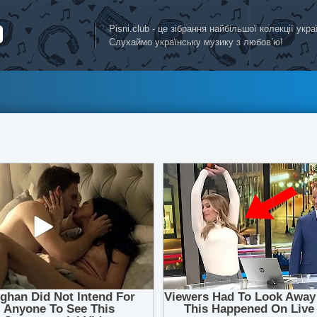
Pisni.club - це зібрання найбільшої колекції укр
Слухаймо українську музику з любов’ю!