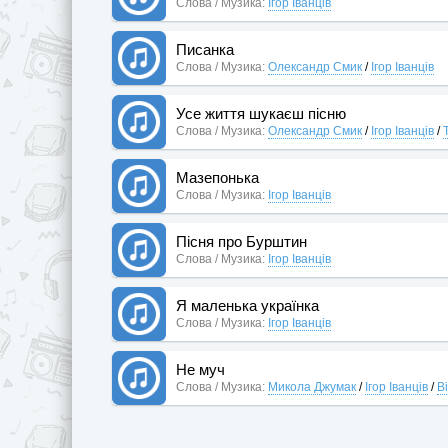
Слова / Музика:
Ігор Іванців
Писанка
Слова / Музика:
Олександр Смик
/
Ігор Іванців
Усе життя шукаєш пісню
Слова / Музика:
Олександр Смик
/
Ігор Іванців
/
Мазепонька
Слова / Музика:
Ігор Іванців
Пісня про Бурштин
Слова / Музика:
Ігор Іванців
Я маленька українка
Слова / Музика:
Ігор Іванців
Не муч
Слова / Музика:
Микола Джумак
/
Ігор Іванців
/
В