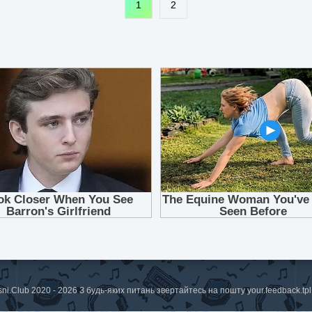
1
2
sni.Club 2020 - 2026 З будь-яких питань звертайтесь на пошту
your.feedback.t