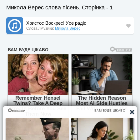
Микола Верес слова пісень. Сторінка - 1
Xристос Вoскрес! Уcе pадіє
Слова / Музика:
Микола Верес