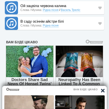
Ой зацвіла червона калина
Слова / Музика:
Рідна пісня
/
Василь Триліс
В саду осіннім айстри білі
Слова / Музика:
Рідна пісня