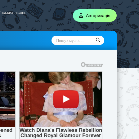
аїнських пісень
Авторизація