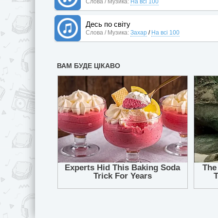
Слова / Музика:
На всі 100
Десь по світу
Слова / Музика:
Захар
/
На всі 100