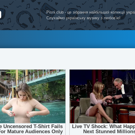
Pisni.club - це зібрання найбільшої колекції укр
Слухаймо українську музику з любов’ю!