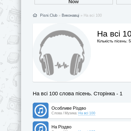
Pisni.Club
»
Виконавці
» На всі 100
На всі 1
Кількість пісень: 5
На всі 100 слова пісень. Сторінка - 1
Особливе Різдво
Слова / Музика:
На всі 100
На Різдво