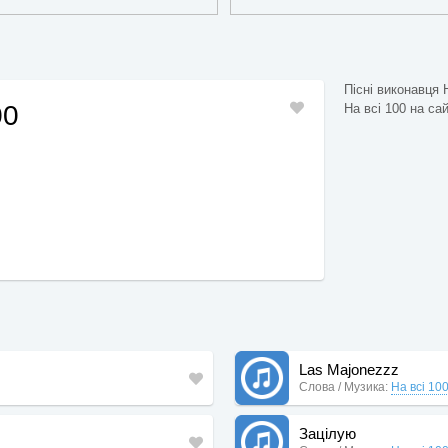
Пісні виконавця Н
00
На всі 100 на сайт
Las Majonezzz
Слова / Музика:
На всі 10
Зацілую