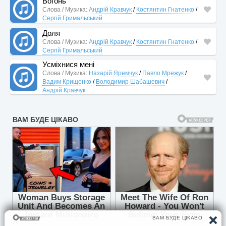
Вогонь
Слова / Музика:
Андрій Кравчук
/
Костянтин Гнатенко
/
Сергій Гримальський
Доля
Слова / Музика:
Андрій Кравчук
/
Костянтин Гнатенко
/
Сергій Гримальський
Усміхнися мені
Слова / Музика:
Назарій Яремчук
/
Павло Мрежук
/
Вадим Крищенко
/
Володимир Шабашевич
/
Андрій Кравчук