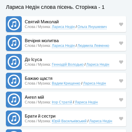
Лариса Недін слова пісень. Сторінка - 1
Святий Миколай
Слова / Музика:
Лариса Недін
/
Ольга Янушкевич
Вечірня молитва
Слова / Музика:
Лариса Недін
/
Людмила Левченко
До Ісуса
Слова / Музика:
Геннадій Володько
/
Лариса Недін
Бажаю щастя
Слова / Музика:
Вадим Крищенко
/
Лариса Недін
Ангел мій
Слова / Музика:
Ігор Стратій
/
Лариса Недін
Брати й сестри
Слова / Музика:
Юрій Васильківський
/
Лариса Недін