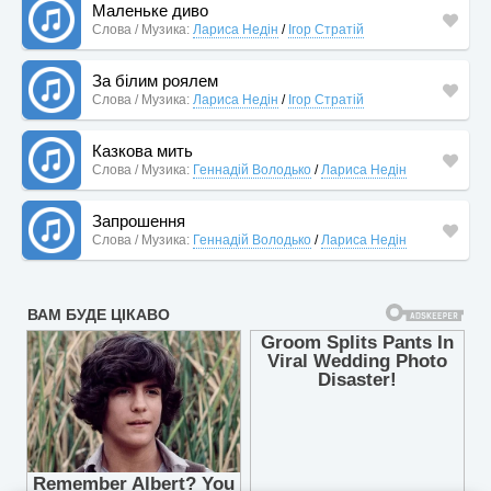
Маленьке диво
Слова / Музика:
Лариса Недін
/
Ігор Стратій
За білим роялем
Слова / Музика:
Лариса Недін
/
Ігор Стратій
Казкова мить
Слова / Музика:
Геннадій Володько
/
Лариса Недін
Запрошення
Слова / Музика:
Геннадій Володько
/
Лариса Недін