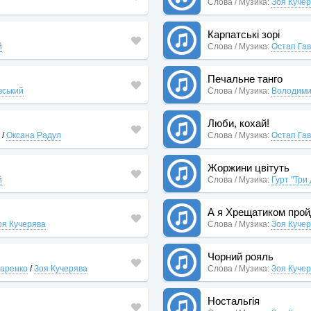
Слова / Музика:
Зоя Куче
Карпатські зорі
й
Слова / Музика:
Остап Га
Печальне танго
вський
Слова / Музика:
Володими
Люби, кохай!
/
Оксана Радул
Слова / Музика:
Остап Га
Жоржини цвітуть
й
Слова / Музика:
Гурт "Три
А я Хрещатиком про
оя Кучерява
Слова / Музика:
Зоя Куче
Чорний рояль
чаренко
/
Зоя Кучерява
Слова / Музика:
Зоя Куче
Ностальгія