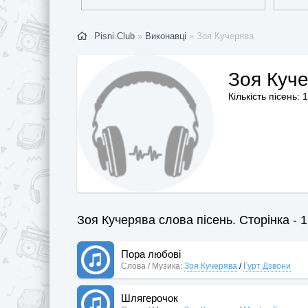
Pisni.Club
»
Виконавці
» Зоя Кучерява
Зоя Куч
Кількість пісень: 
Зоя Кучерява слова пісень. Сторінка - 1
Пора любові
Слова / Музика:
Зоя Кучерява
/
Гурт Дзвони
Шлягерочок