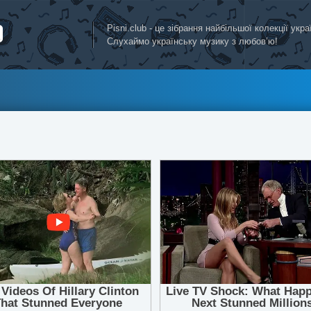
Pisni.club - це зібрання найбільшої колекції укр
Слухаймо українську музику з любов’ю!