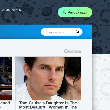
аїнських пісень
Авторизація