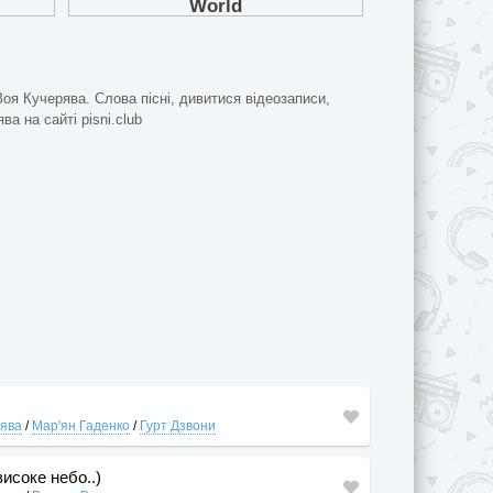
Зоя Кучерява. Слова пісні, дивитися відеозаписи,
ва на сайті pisni.club
рява
/
Мар'ян Гаденко
/
Гурт Дзвони
високе небо..)