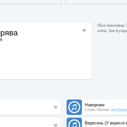
Пісні виконавця 
ерява
кліпи, Зоя Кучеря
19
Наворожи
Слова / Музика:
Зоя Куче
Вересень (У вересні 