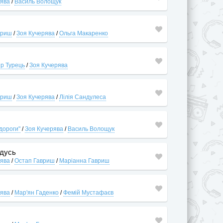
рява
/
Василь Волощук
вриш
/
Зоя Кучерява
/
Ольга Макаренко
р Турець
/
Зоя Кучерява
вриш
/
Зоя Кучерява
/
Лілія Сандулеса
 дороги"
/
Зоя Кучерява
/
Василь Волощук
йдусь
рява
/
Остап Гавриш
/
Маріанна Гавриш
рява
/
Мар'ян Гаденко
/
Фемій Мустафаєв