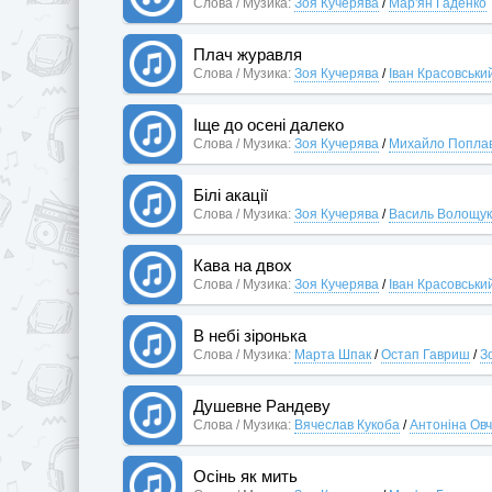
Слова / Музика:
Зоя Кучерява
/
Мар'ян Гаденко
Плач журавля
Слова / Музика:
Зоя Кучерява
/
Іван Красовськи
Іще до осені далеко
Слова / Музика:
Зоя Кучерява
/
Михайло Попла
Білі акації
Слова / Музика:
Зоя Кучерява
/
Василь Волощук
Кава на двох
Слова / Музика:
Зоя Кучерява
/
Іван Красовськи
В небі зіронька
Слова / Музика:
Марта Шпак
/
Остап Гавриш
/
З
Душевне Рандеву
Слова / Музика:
Вячеслав Кукоба
/
Антоніна Ов
Осінь як мить