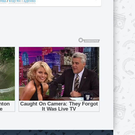
рява
/
Мар'ян Гаденко