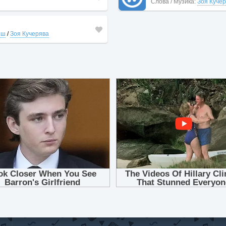
Слова / Музика:
Зоя Куче
иш
/
Зоя Кучерява