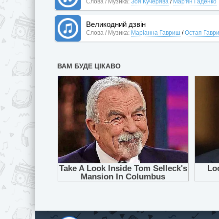
Слова / Музика:
Зоя Кучерява
/
Мар'ян Гаденко
Великодний дзвін
Слова / Музика:
Маріанна Гавриш
/
Остап Гавр