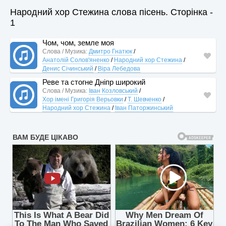
Народний хор Стежина слова пісень. Сторінка -
1
Чом, чом, земле моя
Слова / Музика:
Дмитро Гнатюк
/
Анатолій Солов'яненко
/
Народний хор Стежина
/
Денис Січинський
/
Віра Лебедова
Реве та стогне Дніпр широкий
Слова / Музика:
Іван Козловський
/
Хор імені Григорія Верьовки
/
Т. Шевченко
/
Народний хор Стежина
/
Іван Паторжинський