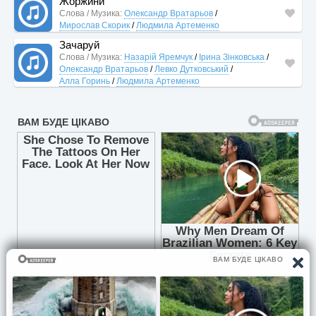
Жоржини
Слова / Музика:
Олександр Вратарьов
/
Мирослав Скорик
/
Людмила Артеменко
Зачаруй
Слова / Музика:
Назарій Яремчук
/
Ірина Зінковська
/
Олександр Вратарьов
/
Левко Дутковський
/
Алла Горинь
/
Людмила Артеменко