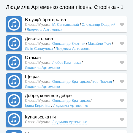
Людмила Артеменко слова пісень. Сторінка - 1
В сузір'ї братерства
Слова / Музика:
М. Сингаївський
/
Олександр Осадчий
/
Людмила Артеменко
Диво-сторона
Слова / Музика:
Олександр Злотник
/
Михайло Ткач
/
Лілія Сандулеса
/
Людмила Артеменко
Отаман
Слова / Музика:
Любов Камінська
/
Людмила Артеменко
Ще раз
Слова / Музика:
Олександр Вратарьов
/
Ігор Поклад
/
Людмила Артеменко
Добре, коли все добре
Слова / Музика:
Олександр Вратарьов
/
Ірина Кириліна
/
Людмила Артеменко
Купальська ніч
Слова / Музика:
Людмила Артеменко