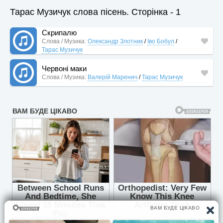
Тарас Музичук слова пісень. Сторінка - 1
Скрипалю
Слова / Музика:
Олександр Злотник
/
Іво Бобул
/
Тарас Музичук
Червоні маки
Слова / Музика:
Валерій Маренич
/
Тарас Музичук