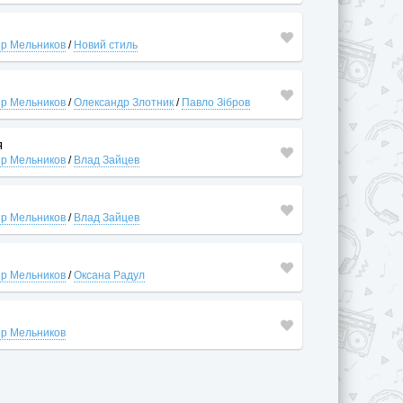
р Мельников
/
Новий стиль
р Мельников
/
Олександр Злотник
/
Павло Зібров
я
р Мельников
/
Влад Зайцев
р Мельников
/
Влад Зайцев
р Мельников
/
Оксана Радул
р Мельников