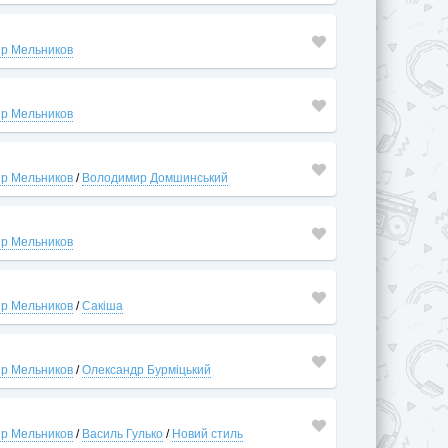
р Мельников
р Мельников
р Мельников
/
Володимир Домшинський
р Мельников
р Мельников
/
Сакіша
р Мельников
/
Олександр Бурміцький
р Мельников
/
Василь Гулько
/
Новий стиль