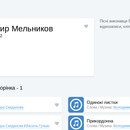
Пісні виконавця
ир Мельников
відеозаписи, клі
52
рінка - 1
Одинокі листки
ра Скиданова
Слова / Музика:
Володими
Прикордонна
ра Скиданова
/
Василь Гулько
Слова / Музика:
Володими