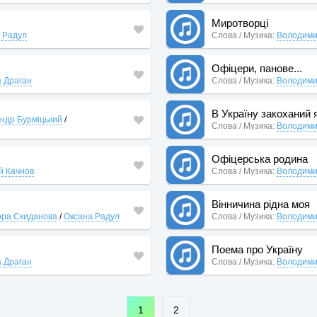
Миротворці
 Радул
Слова / Музика:
Володими
Офіцери, панове...
 Драган
Слова / Музика:
Володими
В Україну закоханий 
ндр Бурміцький
/
Слова / Музика:
Володими
Oфіцерська родина
й Качнов
Слова / Музика:
Володими
Вінничина рідна моя
ра Скиданова
/
Оксана Радул
Слова / Музика:
Володими
Поема про Україну
 Драган
Слова / Музика:
Володими
1
2