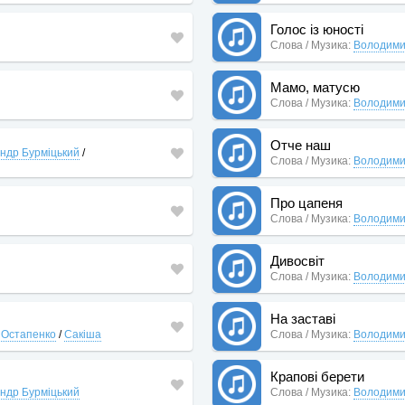
Голос із юності
Слова / Музика:
Володими
Мамо, матусю
Слова / Музика:
Володими
Отче наш
ндр Бурміцький
/
Слова / Музика:
Володими
Про цапеня
Слова / Музика:
Володими
Дивосвіт
Слова / Музика:
Володими
На заставі
 Остапенко
/
Сакіша
Слова / Музика:
Володими
Крапові берети
ндр Бурміцький
Слова / Музика:
Володими