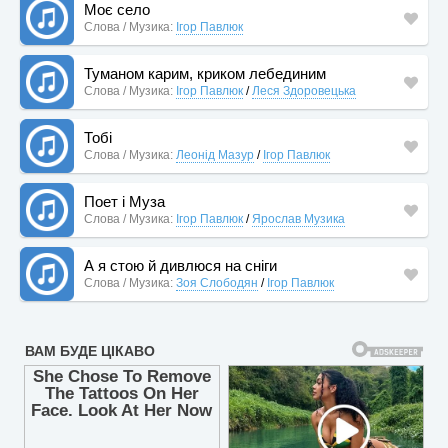
Моє село
Слова / Музика:
Ігор Павлюк
Туманом карим, криком лебединим
Слова / Музика:
Ігор Павлюк
/
Леся Здоровецька
Тобі
Слова / Музика:
Леонід Мазур
/
Ігор Павлюк
Поет і Муза
Слова / Музика:
Ігор Павлюк
/
Ярослав Музика
А я стою й дивлюся на сніги
Слова / Музика:
Зоя Слободян
/
Ігор Павлюк