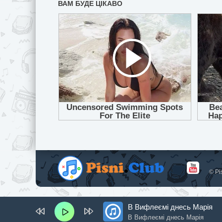
© Pi
В Вифлеємі днесь Марія
В Вифлеємі днесь Марія