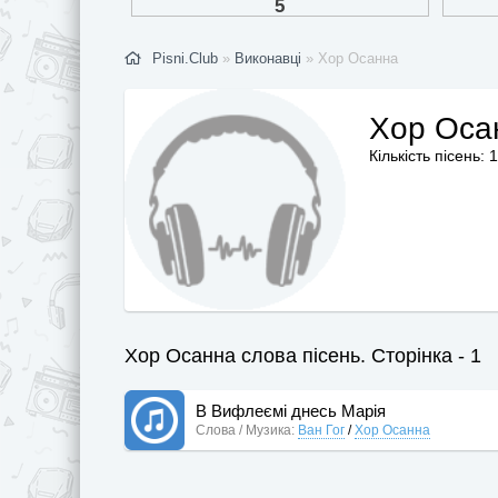
Pisni.Club
»
Виконавці
» Хор Осанна
Хор Оса
Кількість пісень: 1
Хор Осанна слова пісень. Сторінка - 1
В Вифлеємі днесь Марія
Слова / Музика:
Ван Гог
/
Хор Осанна