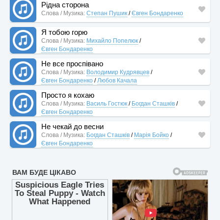
Рідна сторона
Слова / Музика:
Степан Пушик
/
Євген Бондаренко
Я тобою горю
Слова / Музика:
Михайло Попелюк
/
Євген Бондаренко
Не все проспівано
Слова / Музика:
Володимир Кудрявцев
/
Євген Бондаренко
/
Любов Качала
Просто я кохаю
Слова / Музика:
Василь Гостюк
/
Богдан Сташків
/
Євген Бондаренко
Не чекай до весни
Слова / Музика:
Богдан Сташків
/
Марія Бойко
/
Євген Бондаренко