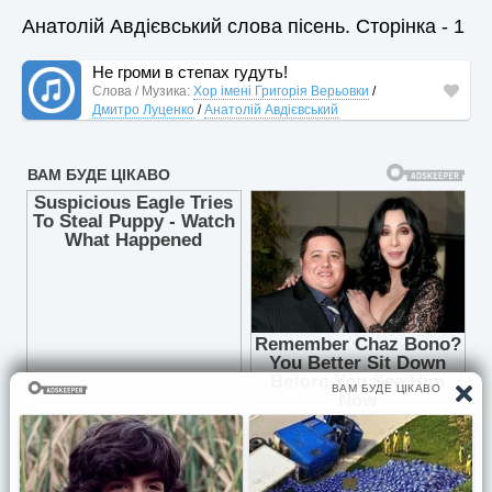
Анатолій Авдієвський слова пісень. Сторінка - 1
Не громи в степах гудуть!
Слова / Музика:
Хор імені Григорія Верьовки
/
Дмитро Луценко
/
Анатолій Авдієвський