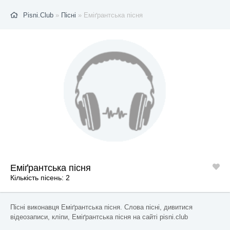
Pisni.Club
»
Пісні
» Еміґрантська пісня
Еміґрантська пісня
Кількість пісень: 2
Пісні виконавця Еміґрантська пісня. Слова пісні, дивитися
відеозаписи, кліпи, Еміґрантська пісня на сайті pisni.club