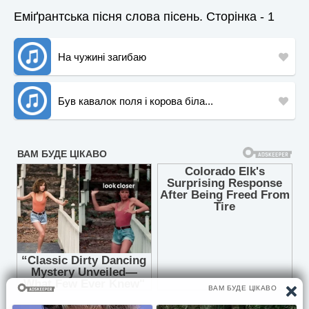
Еміґрантська пісня слова пісень. Сторінка - 1
На чужині загибаю
Був кавалок поля і корова біла...