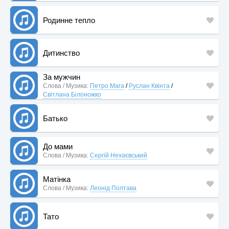
Родинне тепло
Дитинство
За мужчин
Слова / Музика:
Петро Мага
/
Руслан Квінта
/
Світлана Білоножко
Батько
До мами
Слова / Музика:
Сергій Нехаєвський
Матінка
Слова / Музика:
Леонід Полтава
Тато