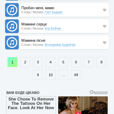
Пробач мені, мамо
Слова / Музика:
Гурт Будьмо
Мамине серце
Слова / Музика:
Ігор Бойчук
Мамина пісня
Слова / Музика:
Володимир Будейчук
1
2
3
4
5
6
7
8
9
10
...
49