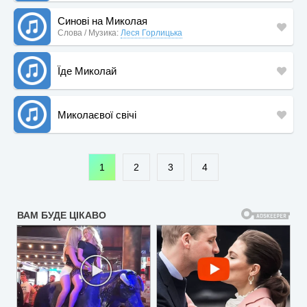
Синові на Миколая
Слова / Музика:
Леся Горлицька
Їде Миколай
Миколаєвої свічі
1
2
3
4