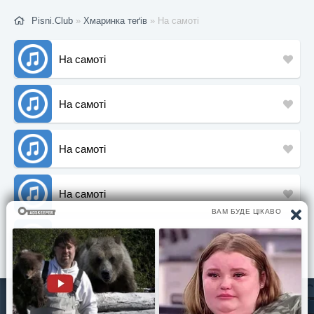
Pisni.Club
»
Хмаринка теґів
» На самоті
На самоті
На самоті
На самоті
На самоті
На самоті
Слова / Музика:
Павло Табаков
© Pisni.Club 2020 - 2026 З будь-яких питань звертайтесь на