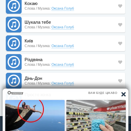
Кохаю
Слова / Музика:
Оксана Голуб
Шукала тебе
Слова / Музика:
Оксана Голуб
Київ
Слова / Музика:
Оксана Голуб
Різдвяна
Слова / Музика:
Оксана Голуб
Дінь-Дон
Слова / Музика:
Оксана Голуб
Просто жінка
Слова / Музика:
Інеса Братущик
/
Мар'ян Гаденко
/
Ганна Дущак
/
Оксана Голуб
© Pisni.Club 2020 - 2026 З будь-яких питань звертайтесь на