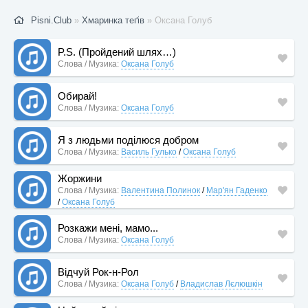
Pisni.Club
»
Хмаринка теґів
» Оксана Голуб
P.S. (Пройдений шлях…)
Слова / Музика:
Оксана Голуб
Обирай!
Слова / Музика:
Оксана Голуб
Я з людьми поділюся добром
Слова / Музика:
Василь Гулько
/
Оксана Голуб
Жоржини
Слова / Музика:
Валентина Полинок
/
Мар'ян Гаденко
/
Оксана Голуб
Розкажи мені, мамо...
Слова / Музика:
Оксана Голуб
Відчуй Рок-н-Рол
Слова / Музика:
Оксана Голуб
/
Владислав Лєлюшкін