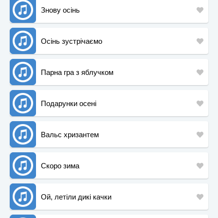
Знову осінь
Осінь зустрічаємо
Парна гра з яблучком
Подарунки осені
Вальс хризантем
Скоро зима
Ой, летіли дикі качки