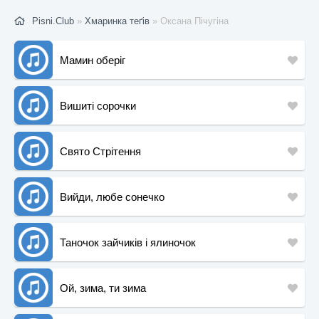
Pisni.Club
»
Хмаринка теґів
» Оксана Пічугіна
Мамин оберіг
Вишиті сорочки
Свято Стрітення
Вийди, любе сонечко
Таночок зайчиків і ялиночок
Ой, зима, ти зима