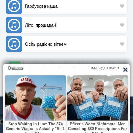
Гарбузова каша
Літо, прощавай
Осігь радісно вітаєм
1
2
3
4
5
6
7
8
9
© Pisni.Club 2020 - 2026 З будь-яких питань звертайтесь на
пошту
your.feedback.tpl@gmail.com
Мамин оберіг