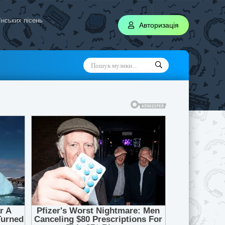
аїнських пісень
Авторизація