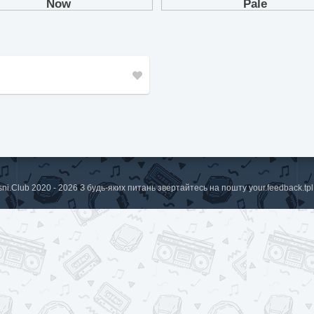
sni.Club 2020 - 2026 З будь-яких питань звертайтесь на пошту
your.feedback.t