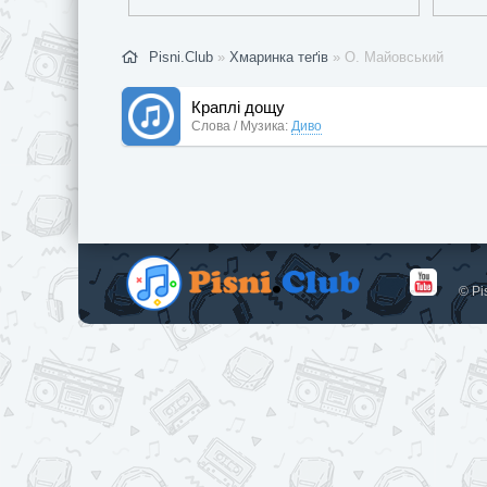
Pisni.Club
»
Хмаринка теґів
» О. Майовський
Краплі дощу
Слова / Музика:
Диво
© Pi