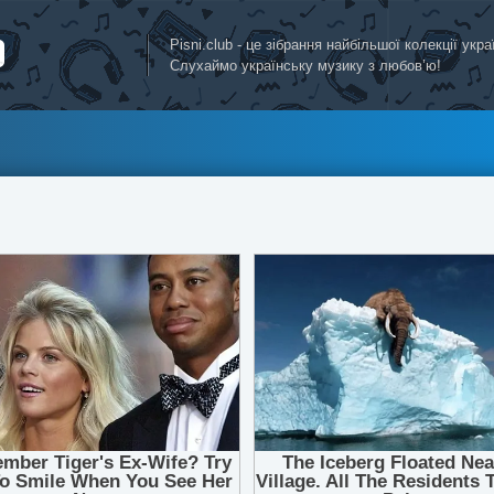
Pisni.club - це зібрання найбільшої колекції укр
Слухаймо українську музику з любов’ю!