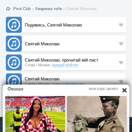
Pisni.Club
»
Хмаринка теґів
» Святий Миколаю
Подивись, Святий Миколаю
Святий Миколаю
Святий Миколаю, прочитай мій лист
Слова / Музика:
Аркадій Войтюк
Святий Миколаю
Слова / Музика:
Анжела Вербицька
Святий Миколаю
© Pisni.Club 2020 - 2026 З будь-яких питань звертайтесь на