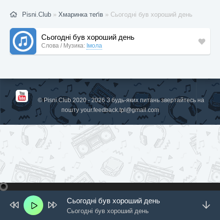
Pisni.Club
»
Хмаринка теґів
» Сьогодні був хороший день
Сьогодні був хороший день
Слова / Музика:
Імола
© Pisni.Club 2020 - 2026 З будь-яких питань звертайтесь на
пошту
your.feedback.tpl@gmail.com
Сьогодні був хороший день
Сьогодні був хороший день