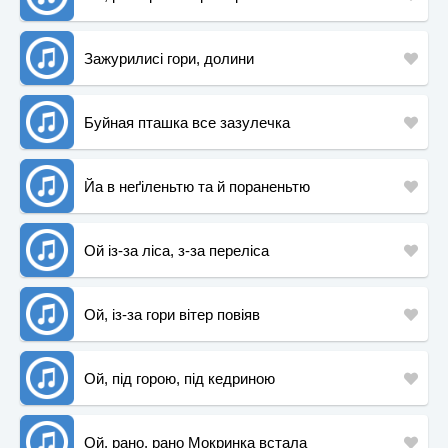
Зажурилисі гори, долини
Буйная пташка все зазулечка
Йа в неґіленьтю та й пораненьтю
Ой із-за ліса, з-за переліса
Ой, із-за гори вітер повіяв
Ой, під горою, під кедриною
Ой, рано, рано Мокринка встала