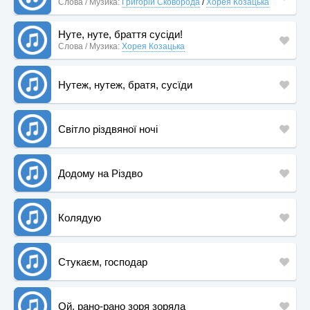
Слова / Музика:
Григорій Сковорода
/
Хорея Козацька
Нуте, нуте, браття сусіди!
Слова / Музика:
Хорея Козацька
Нутеж, нутеж, братя, сусїди
Світло різдвяної ночі
Додому на Різдво
Колядую
Стукаєм, господар
Ой, рано-рано зоря зоряла