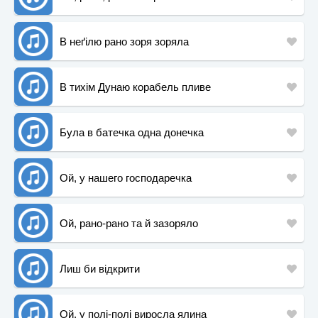
В неґілю рано зоря зоряла
В тихім Дунаю корабель пливе
Була в батечка одна донечка
Ой, у нашего господаречка
Ой, рано-рано та й зазоряло
Лиш би відкрити
Ой, у полі-полі виросла ялина