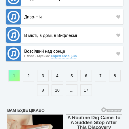
Диво-Ніч
В місті, в домі, в Вифлеємі
Возсіявий над сонце
Слова / Музика:
Хорея Козацька
1
2
3
4
5
6
7
8
9
10
...
17