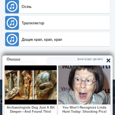
Осінь
Траляляктор
Дощик крап, крап, крап
Коментарi:
Вiдгуки та враження вiд пiснi (0)
© Pisni.Club 2020 - 2026 З будь-яких питань звертайтесь на
пошту
your.feedback.tpl@gmail.com
Дощик за віконцем
Дощик за віконцем