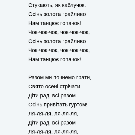
Стукають, як каблучок.
Осінь золота грайливо
Нам танцює гопачок!
Чок-чок-чок, чок-чок-чок,
Осінь золота грайливо
Чок-чок-чок, чок-чок-чок,
Нам танцює гопачок!
Разом ми почнемо грати,
Свято осені стрічати.
Діти раді всі разом
Осінь привітать гуртом!
Ля-ля-ля, ля-ля-ля,
Діти раді всі разом
Ля-ля-ля, ля-ля-ля,