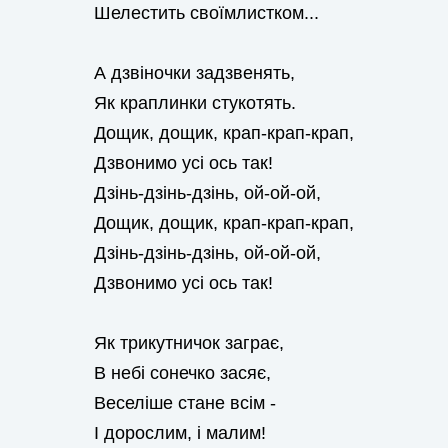
Шелестить своїмлистком...
А дзвіночки задзвенять,
Як краплинки стукотять.
Дощик, дощик, крап-крап-крап,
Дзвонимо усі ось так!
Дзінь-дзінь-дзінь, ой-ой-ой,
Дощик, дощик, крап-крап-крап,
Дзінь-дзінь-дзінь, ой-ой-ой,
Дзвонимо усі ось так!
Як трикутничок заграє,
В небі сонечко засяє,
Веселіше стане всім -
I дорослим, і малим!