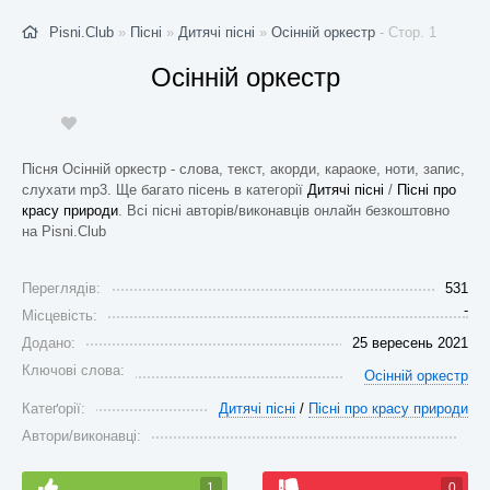
Pisni.Club
»
Пісні
»
Дитячі пісні
»
Осінній оркестр
- Стор. 1
Осінній оркестр
Пісня Осінній оркестр - слова, текст, акорди, караоке, ноти, запис,
слухати mp3. Ще багато пісень в категорії
Дитячі пісні
/
Пісні про
красу природи
. Всі пісні авторів/виконавців онлайн безкоштовно
на Pisni.Club
Переглядів:
531
-
Місцевість:
Додано:
25 вересень 2021
Ключові слова:
Осінній оркестр
Катеґорії:
Дитячі пісні
/
Пісні про красу природи
Автори/виконавці:
1
0