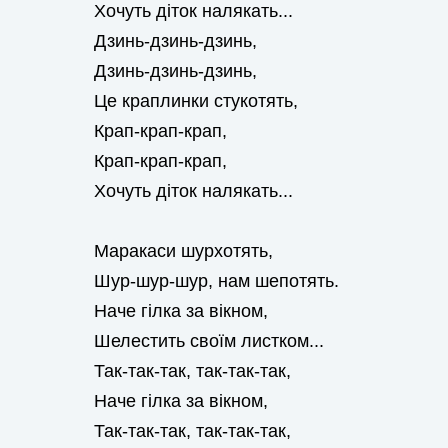
Хочуть діток налякать...
Дзинь-дзинь-дзинь,
Дзинь-дзинь-дзинь,
Це краплинки стукотять,
Крап-крап-крап,
Крап-крап-крап,
Хочуть діток налякать...
Маракаси шурхотять,
Шур-шур-шур, нам шепотять.
Наче гілка за вікном,
Шелестить своїм листком...
Так-так-так, так-так-так,
Наче гілка за вікном,
Так-так-так, так-так-так,