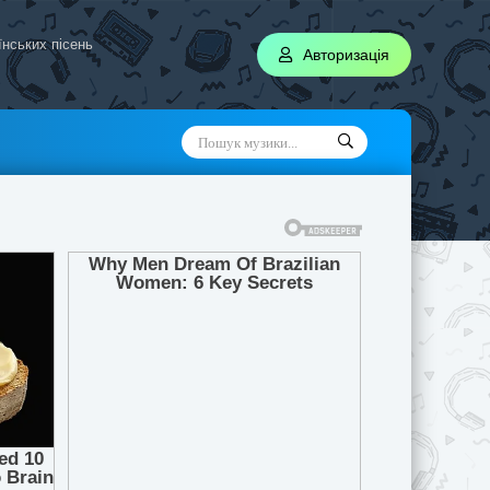
аїнських пісень
Авторизація