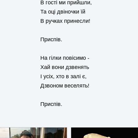
В гості ми прийшли,
Та оці двіночки їй
В ручках принесли!
Приспів.
На гілки повісимо -
Хай вони дзвенять
І усіх, хто в залі є,
Дзвоном веселять!
Приспів.