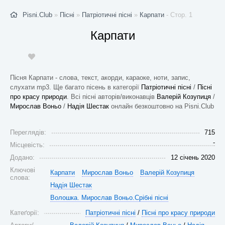
Pisni.Club
»
Пісні
»
Патріотичні пісні
»
Карпати
- Стор. 1
Карпати
Пісня Карпати - слова, текст, акорди, караоке, ноти, запис,
слухати mp3. Ще багато пісень в категорії
Патріотичні пісні
/
Пісні
про красу природи
. Всі пісні авторів/виконавців
Валерій Козупиця
/
Мирослав Воньо
/
Надія Шестак
онлайн безкоштовно на Pisni.Club
Переглядів:
715
-
Місцевість:
Додано:
12 січень 2020
Ключові
Карпати
Мирослав Воньо
Валерій Козупиця
слова:
Надія Шестак
Волошка. Мирослав Воньо.Срібні пісні
Катеґорії:
Патріотичні пісні
/
Пісні про красу природи