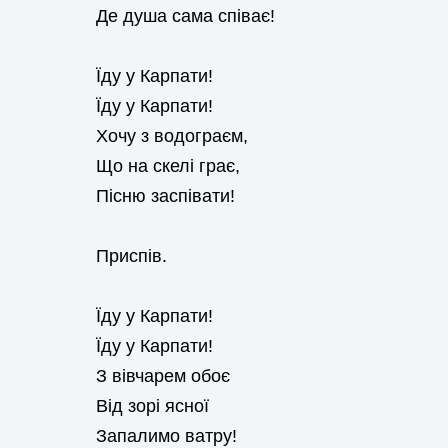
Де душа сама співає!
Їду у Карпати!
Їду у Карпати!
Хочу з водограєм,
Що на скелі грає,
Пісню заспівати!
Приспів.
Їду у Карпати!
Їду у Карпати!
З вівчарем обоє
Від зорі ясної
Запалимо ватру!