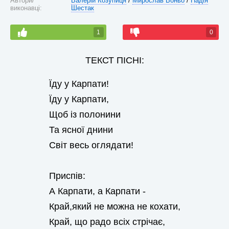
Автори/
Валерій Козупиця
/
Мирослав Воньо
/
Надія
виконавці:
Шестак
1
0
ТЕКСТ ПІСНІ:
Їду у Карпати!
Їду у Карпати,
Щоб із полонини
Та ясної днини
Світ весь оглядати!
Приспів:
А Карпати, а Карпати -
Край,який не можна не кохати,
Край, що радо всіх стрічає,