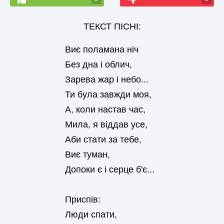
ТЕКСТ ПІСНІ:
Виє поламана ніч
Без дна і облич,
Зарева жар і небо...
Ти була завжди моя,
А, коли настав час,
Мила, я віддав усе,
Аби стати за тебе,
Виє туман,
Допоки є і серце б'є...
Приспів:
Люди спати,