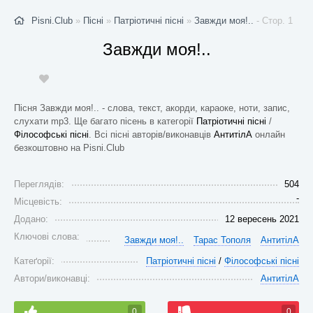
Pisni.Club
»
Пісні
»
Патріотичні пісні
»
Завжди моя!..
- Стор. 1
Завжди моя!..
Пісня Завжди моя!.. - слова, текст, акорди, караоке, ноти, запис,
слухати mp3. Ще багато пісень в категорії
Патріотичні пісні
/
Філософські пісні
. Всі пісні авторів/виконавців
АнтитілА
онлайн
безкоштовно на Pisni.Club
Переглядів:
504
-
Місцевість:
Додано:
12 вересень 2021
Ключові слова:
Завжди моя!..
Тарас Тополя
АнтитілА
Катеґорії:
Патріотичні пісні
/
Філософські пісні
Автори/виконавці:
АнтитілА
0
0