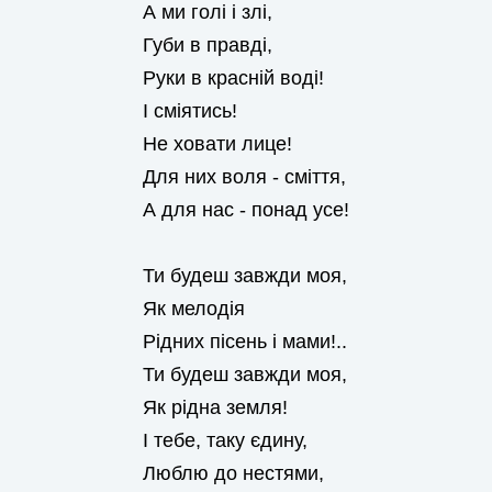
А ми голі і злі,
Губи в правді,
Руки в красній воді!
І сміятись!
Не ховати лице!
Для них воля - сміття,
А для нас - понад усе!
Ти будеш завжди моя,
Як мелодія
Рідних пісень і мами!..
Ти будеш завжди моя,
Як рідна земля!
І тебе, таку єдину,
Люблю до нестями,