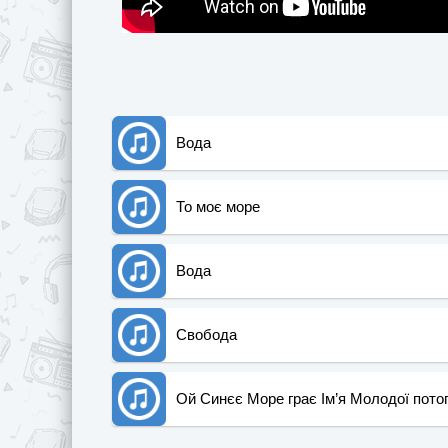
Вода
То моє море
Вода
Свобода
Ой Синєє Море грає Ім’я Молодої пото