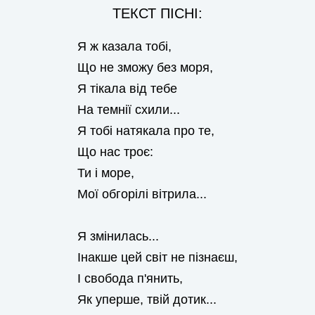
ТЕКСТ ПІСНІ:
Я ж казала тобі,
Що не зможу без моря,
Я тікала від тебе
На темнії схили...
Я тобі натякала про те,
Що нас троє:
Ти і море,
Мої обгорілі вітрила...
Я змінилась...
Інакше цей світ не пізнаєш,
І свобода п'янить,
Як уперше, твій дотик...