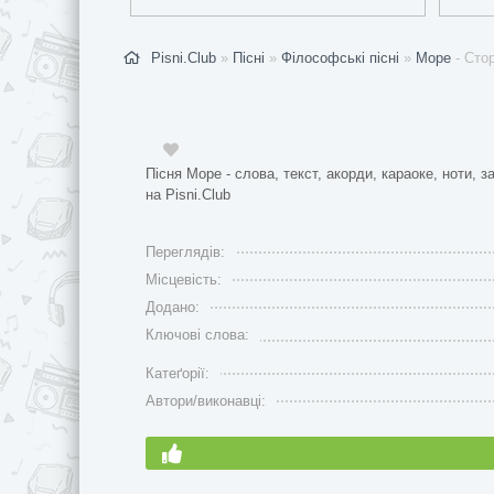
Pisni.Club
»
Пісні
»
Філософські пісні
»
Море
- Стор
Пісня Море - слова, текст, акорди, караоке, ноти, з
на Pisni.Club
Переглядів:
Місцевість:
Додано:
Ключові слова:
Катеґорії:
Автори/виконавці: