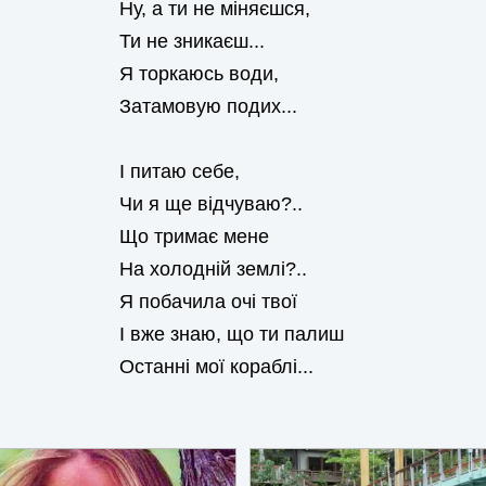
Ну, а ти не міняєшся,
Ти не зникаєш...
Я торкаюсь води,
Затамовую подих...
І питаю себе,
Чи я ще відчуваю?..
Що тримає мене
На холодній землі?..
Я побачила очі твої
І вже знаю, що ти палиш
Останні мої кораблі...