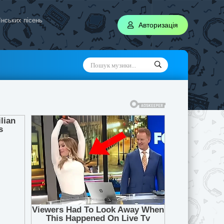
аїнських пісень
Авторизація