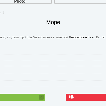
. 1
Море
апис, слухати mp3. Ще багато пісень в категорії
Філософські пісні
. Всі пі
0