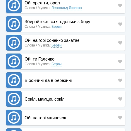
Ой, орел ти, орел
Слова / Музика:
Леопольд Ященко
Збирайтеся всі ягодоньки з бору
Слова / Музика:
Берви
Ой, на горі сонейко закатає
Слова / Музика:
Берви
Ой, ти Галечко
Слова / Музика:
Берви
В осичині да в березині
Сокіл, мамцю, сокіл
Ой, на горі млиночок