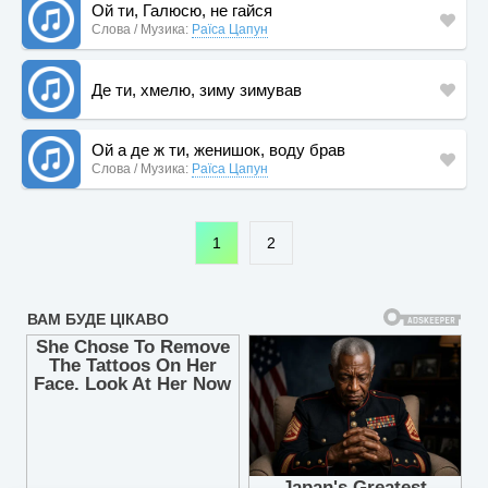
Ой ти, Галюсю, не гайся
Слова / Музика:
Раїса Цапун
Де ти, хмелю, зиму зимував
Ой а де ж ти, женишок, воду брав
Слова / Музика:
Раїса Цапун
1
2