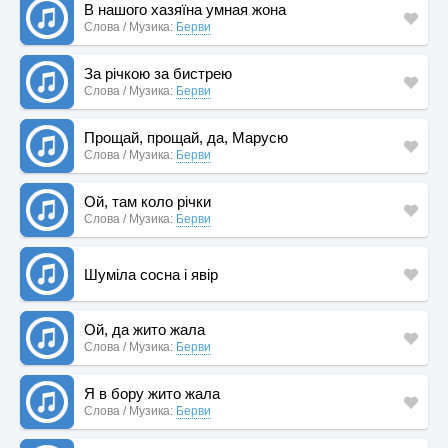
В нашого хазяїна умная жона
Слова / Музика:
Берви
За річкою за бистрею
Слова / Музика:
Берви
Прощай, прощай, да, Марусю
Слова / Музика:
Берви
Ой, там коло річки
Слова / Музика:
Берви
Шуміла сосна і явір
Ой, да жито жала
Слова / Музика:
Берви
Я в бору жито жала
Слова / Музика:
Берви