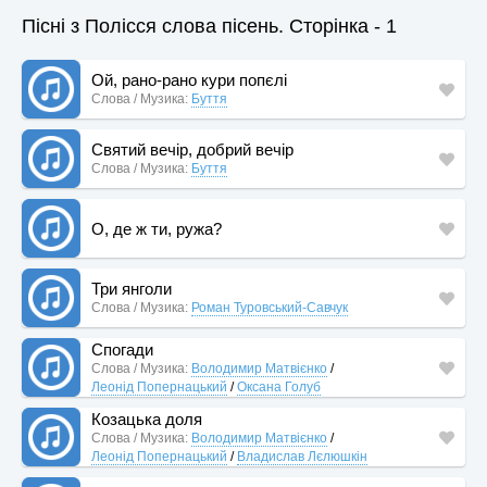
Пісні з Полісся слова пісень. Сторінка - 1
Ой, рано-рано кури попєлі
Слова / Музика:
Буття
Святий вечір, добрий вечір
Слова / Музика:
Буття
О, де ж ти, ружа?
Три янголи
Слова / Музика:
Роман Туровський-Савчук
Спогади
Слова / Музика:
Володимир Матвієнко
/
Леонід Попернацький
/
Оксана Голуб
Козацька доля
Слова / Музика:
Володимир Матвієнко
/
Леонід Попернацький
/
Владислав Лєлюшкін