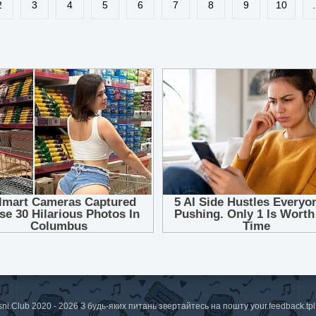
2
3
4
5
6
7
8
9
10
.
sni.Club 2020 - 2026 З будь-яких питань звертайтесь на пошту
your.feedback.t