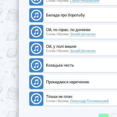
Слова / Музика:
Сергій Нехаєвський
Балада про боротьбу
Ой, по горах, по долинах
Слова / Музика:
Зіновій Штокалко
Ой, у полі вишня
Слова / Музика:
Зіновій Штокалко
Козацька честь
Прокидаюся нареченою
Тільки не плач
Слова / Музика:
Олександр Положинський