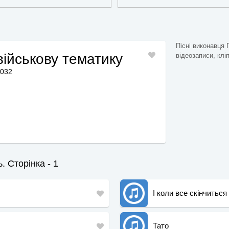
Пісні виконавця 
 військову тематику
відеозаписи, кліп
2032
. Сторінка - 1
І коли все скінчиться
Тато