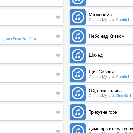
Ми живемо
Слова / Музика:
Сергій Не
Небо над Києвом
зацька
/
Леся Українка
Шахед
Щит Європи
Слова / Музика:
Сергій Не
Ой, гірка калина
Слова / Музика:
Зіновій Ш
Трикутне горе
Дума про втечу трьох