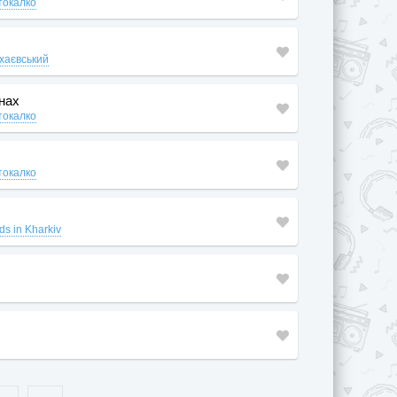
токалко
хаєвський
инах
токалко
токалко
ds in Kharkiv