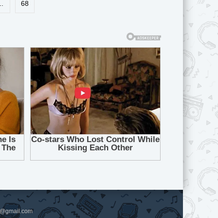
..
68
pl@gmail.com