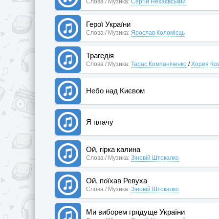
Слова / Музика:
Сергій Нехаєвський
Герої України
Слова / Музика:
Ярослав Коломієць
Трагедія
Слова / Музика:
Тарас Компаніченко
/
Хорея Ко
Небо над Києвом
Я плачу
Ой, гірка калина
Слова / Музика:
Зіновій Штокалко
Ой, поїхав Ревуха
Слова / Музика:
Зіновій Штокалко
Ми виборем грядуще України