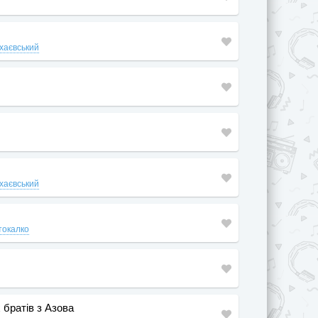
хаєвський
хаєвський
токалко
 братів з Азова