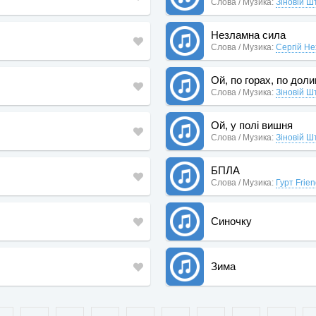
Слова / Музика:
Зіновій Ш
Незламна сила
Слова / Музика:
Сергій Не
Ой, по горах, по дол
Слова / Музика:
Зіновій Ш
Ой, у полі вишня
Слова / Музика:
Зіновій Ш
БПЛА
Слова / Музика:
Гурт Frien
Синочку
Зима