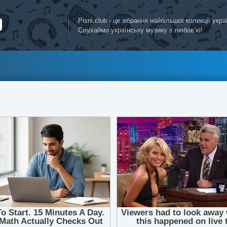
Pisni.club - це зібрання найбільшої колекції укр
Слухаймо українську музику з любов’ю!