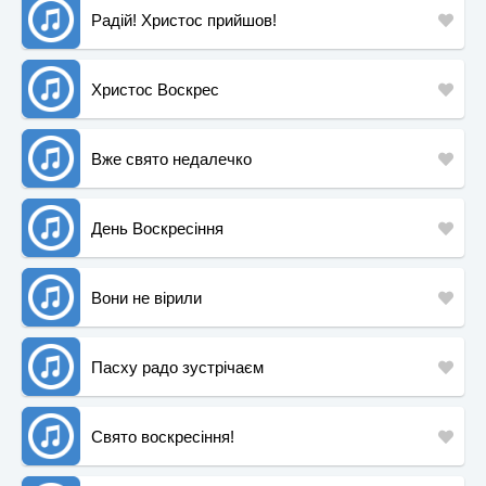
Радій! Христос прийшов!
Христос Воскрес
Вже свято недалечко
День Воскресіння
Вони не вірили
Пасху радо зустрічаєм
Свято воскресіння!