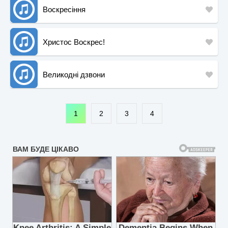
Воскресіння
Христос Воскрес!
Великодні дзвони
1
2
3
4