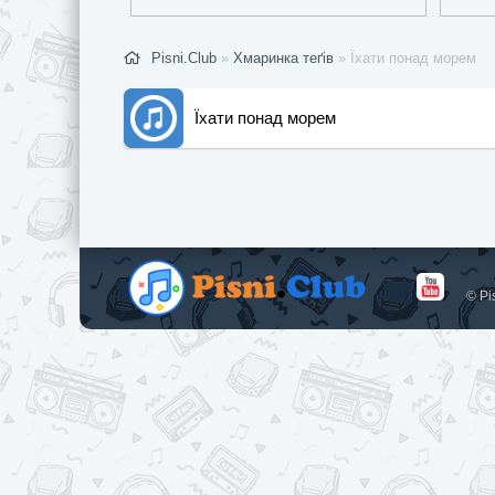
Pisni.Club
»
Хмаринка теґів
» Їхати понад морем
Їхати понад морем
© Pi