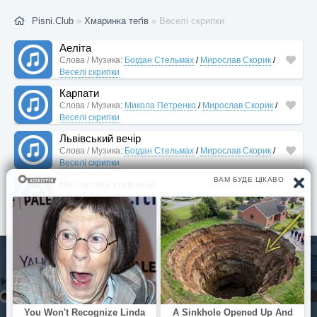
Pisni.Club
»
Хмаринка теґів
» Веселі скрипки
Аеліта
Слова / Музика:
Богдан Стельмах
/
Мирослав Скорик
/
Веселі скрипки
Карпати
Слова / Музика:
Микола Петренко
/
Мирослав Скорик
/
Веселі скрипки
Львівський вечір
Слова / Музика:
Богдан Стельмах
/
Мирослав Скорик
/
Веселі скрипки
Не топчіть конвалій
Слова / Музика:
Тріо Либідь
/
Мирослав Скорик
/
Ростислав Братунь
/
Веселі скрипки
© Pisni.Club 2020 - 2026 З будь-яких питань звертайтесь на
пошту
your.feedback.tpl@gmail.com
Аеліта