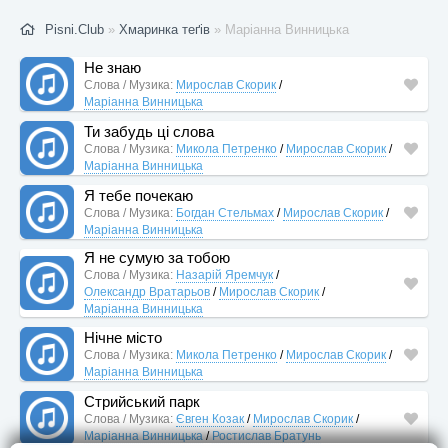
Pisni.Club
»
Хмаринка теґів
» Маріанна Винницька
Не знаю
Слова / Музика:
Мирослав Скорик
/
Маріанна Винницька
Ти забудь ці слова
Слова / Музика:
Микола Петренко
/
Мирослав Скорик
/
Маріанна Винницька
Я тебе почекаю
Слова / Музика:
Богдан Стельмах
/
Мирослав Скорик
/
Маріанна Винницька
Я не сумую за тобою
Слова / Музика:
Назарій Яремчук
/
Олександр Вратарьов
/
Мирослав Скорик
/
Маріанна Винницька
Нічне місто
Слова / Музика:
Микола Петренко
/
Мирослав Скорик
/
Маріанна Винницька
Стрийський парк
Слова / Музика:
Євген Козак
/
Мирослав Скорик
/
Маріанна Винницька
/
Ростислав Братунь