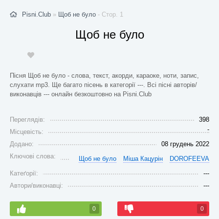
Pisni.Club
»
Щоб не було
- Стор. 1
Щоб не було
Пісня Щоб не було - слова, текст, акорди, караоке, ноти, запис,
слухати mp3. Ще багато пісень в категорії ---. Всі пісні авторів/
виконавців --- онлайн безкоштовно на Pisni.Club
Переглядів:
398
-
Місцевість:
Додано:
08 грудень 2022
Ключові слова:
Щоб не було
Міша Кацурін
DOROFEEVA
Катеґорії:
---
Автори/виконавці:
---
0
0