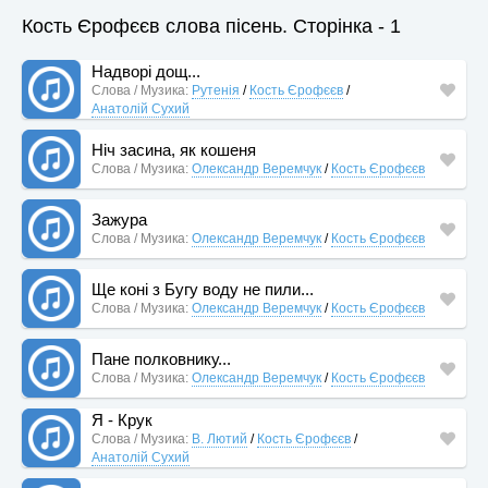
Кость Єрофєєв слова пісень. Сторінка - 1
Надворі дощ...
Слова / Музика:
Рутенія
/
Кость Єрофєєв
/
Анатолій Сухий
Ніч засина, як кошеня
Слова / Музика:
Олександр Веремчук
/
Кость Єрофєєв
Зажура
Слова / Музика:
Олександр Веремчук
/
Кость Єрофєєв
Ще коні з Бугу воду не пили...
Слова / Музика:
Олександр Веремчук
/
Кость Єрофєєв
Пане полковнику...
Слова / Музика:
Олександр Веремчук
/
Кость Єрофєєв
Я - Крук
Слова / Музика:
В. Лютий
/
Кость Єрофєєв
/
Анатолій Сухий