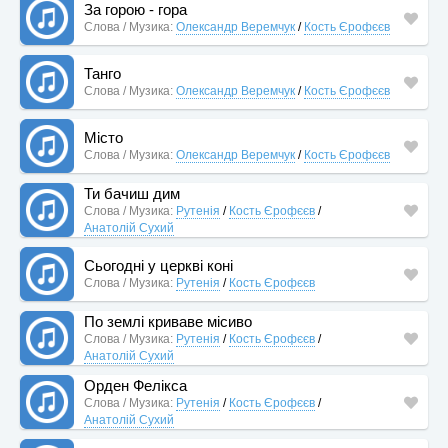
За горою - гора
Слова / Музика:
Олександр Веремчук
/
Кость Єрофєєв
Танго
Слова / Музика:
Олександр Веремчук
/
Кость Єрофєєв
Місто
Слова / Музика:
Олександр Веремчук
/
Кость Єрофєєв
Ти бачиш дим
Слова / Музика:
Рутенія
/
Кость Єрофєєв
/
Анатолій Сухий
Сьогодні у церкві коні
Слова / Музика:
Рутенія
/
Кость Єрофєєв
По землі криваве місиво
Слова / Музика:
Рутенія
/
Кость Єрофєєв
/
Анатолій Сухий
Орден Фелікса
Слова / Музика:
Рутенія
/
Кость Єрофєєв
/
Анатолій Сухий