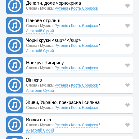
Де ж ти, доле чорнокрила
Слова / Музика:
Рутенія
/
Кость Єрофєєв
Панове стрільці
Слова / Музика:
Рутенія
/
Кость Єрофєєв
/
Анатолій Сухий
Чорні круки <sup>*</sup>
Слова / Музика:
Рутенія
/
Кость Єрофєєв
/
Анатолій Сухий
Навкруг Чигирину
Слова / Музика:
Рутенія
/
Кость Єрофєєв
Він жив
Слова / Музика:
Рутенія
/
Кость Єрофєєв
/
Анатолій Сухий
Живи, Україно, прекрасна і сильна
Слова / Музика:
Рутенія
/
Кость Єрофєєв
Вовки в лісі
Слова / Музика:
Рутенія
/
Кость Єрофєєв
/
Анатолій Сухий