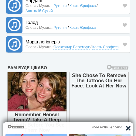
Чардаш
Слова / Музика:
Рутенія
/
Кость Єрофєєв
/
Анатолій Сухий
Голод
Слова / Музика:
Рутенія
/
Кость Єрофєєв
Марш легіонерів
Слова / Музика:
Олександр Веремчук
/
Кость Єрофєєв