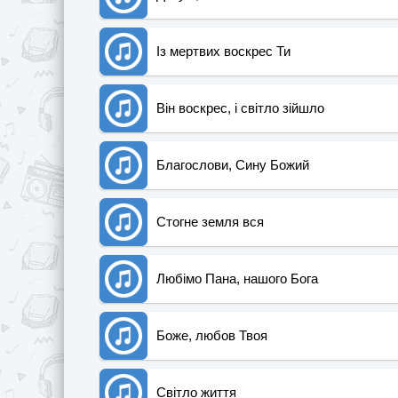
Із мертвих воскрес Ти
Він воскрес, і світло зійшло
Благослови, Сину Божий
Стогне земля вся
Любімо Пана, нашого Бога
Боже, любов Твоя
Світло життя