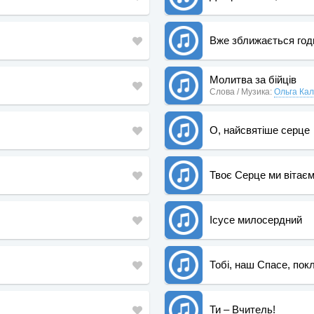
Вже зближається год
Молитва за бійців
Слова / Музика:
Ольга Ка
О, найсвятіше серце
Твоє Серце ми вітає
Ісусе милосердний
Тобі, наш Спасе, пок
Ти – Вчитель!