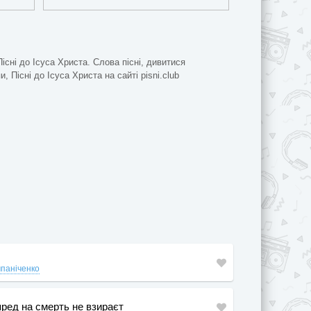
Пісні до Ісуса Христа. Слова пісні, дивитися
и, Пісні до Ісуса Христа на сайті pisni.club
мпаніченко
опред на смерть не взираєт