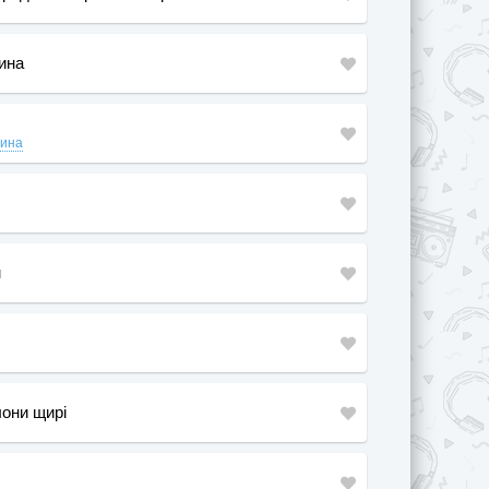
ина
лина
м
лони щирі