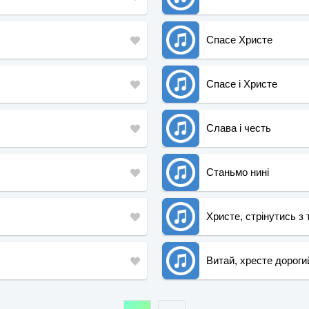
Спасе Христе
Спасе і Христе
Слава і честь
Станьмо нині
Христе, стрінутись з
Витай, хресте дороги