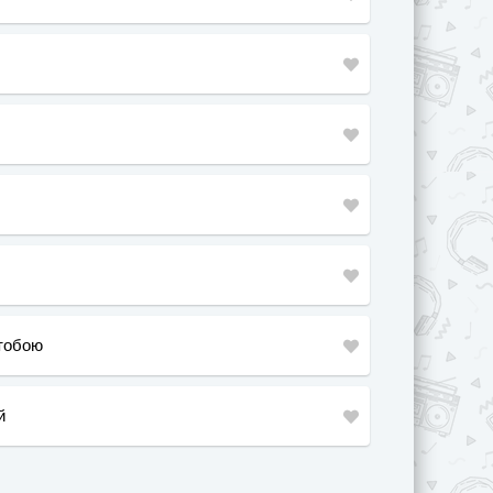
 тобою
й