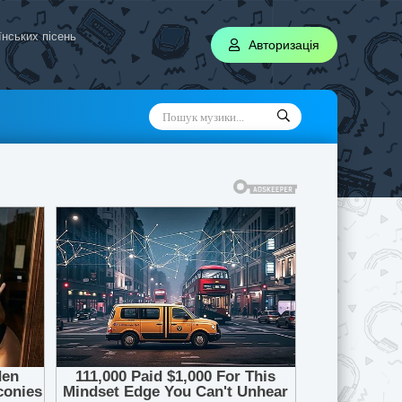
аїнських пісень
Авторизація