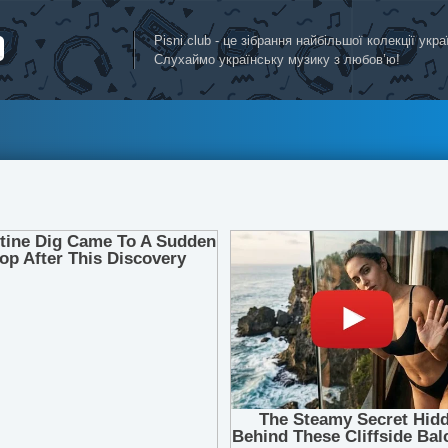
Pisni.club - це зібрання найбільшої колекції укр
Слухаймо українську музику з любов’ю!