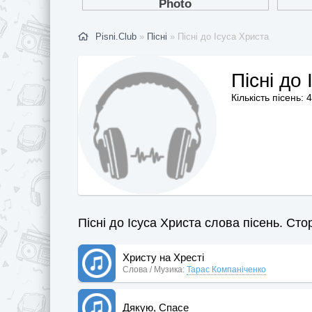
Pisni.Club
»
Пісні
» Пісні до Ісуса Христа
Пісні до
Кількість пісень: 
Пісні до Ісуса Христа слова пісень. Стор
Христу на Хресті
Слова / Музика:
Тарас Компаніченко
Дякую, Спасе