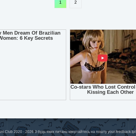
1
2
sni.Club 2020 - 2026 З будь-яких питань звертайтесь на пошту
your.feedback.t