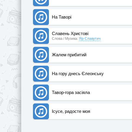
На Таворі
Славень Христові
Слова / Музика:
Яр Славутич
Жалем прибитий
На гору днесь Єлеонську
Тавор-гора засіяла
Ісусе, радосте моя