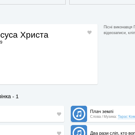
Пісні виконавця 
 Ісуса Христа
відеозаписи, кліп
49
інка - 1
Плач землі
Слова / Музика:
Тарас Ко
Два рази сліп, кто в