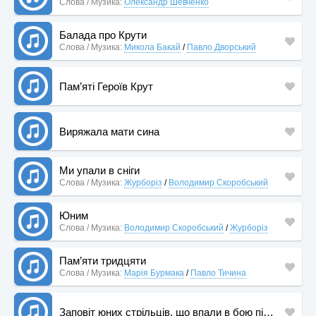
Слова / Музика:
Олександр Шевченко
Балада про Крути
Слова / Музика:
Микола Бакай
/
Павло Дворський
Пам’яті Героїв Крут
Виряжала мати сина
Ми упали в сніги
Слова / Музика:
Журборіз
/
Володимир Скоробський
Юним
Слова / Музика:
Володимир Скоробський
/
Журборіз
Пам’яти тридцяти
Слова / Музика:
Марія Бурмака
/
Павло Тичина
Заповіт юних стрільців, що впали в бою під Крутами