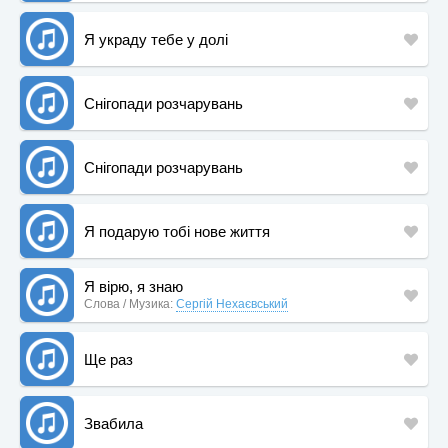
Я украду тебе у долі
Снігопади розчарувань
Снігопади розчарувань
Я подарую тобі нове життя
Я вірю, я знаю
Слова / Музика:
Сергій Нехаєвський
Ще раз
Звабила