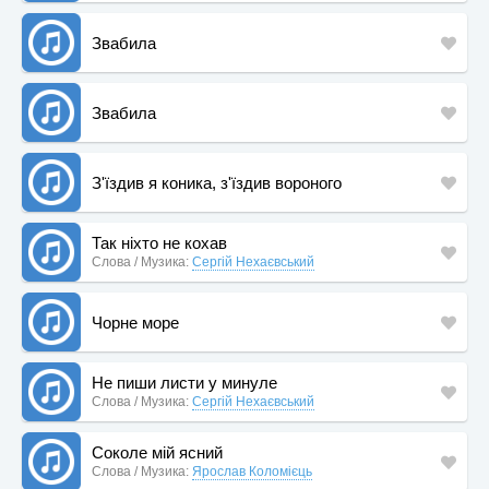
Звабила
Звабила
З'їздив я коника, з'їздив вороного
Так ніхто не кохав
Слова / Музика:
Сергій Нехаєвський
Чорне море
Не пиши листи у минуле
Слова / Музика:
Сергій Нехаєвський
Соколе мій ясний
Слова / Музика:
Ярослав Коломієць