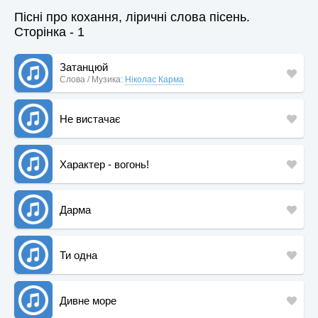
Пісні про кохання, ліричні слова пісень.
Сторінка - 1
Затанцюй
Слова / Музика:
Ніколас Карма
Не вистачає
Характер - вогонь!
Дарма
Ти одна
Дивне море