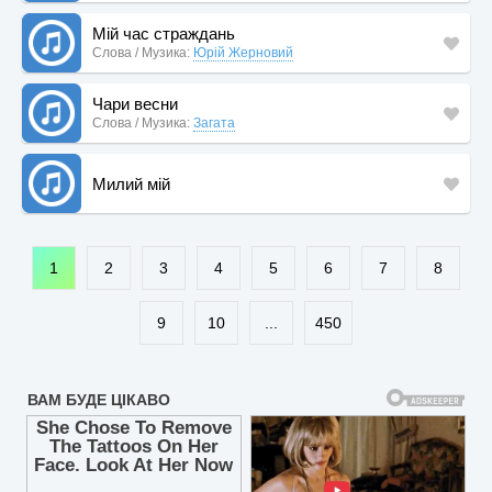
Мій час страждань
Слова / Музика:
Юрій Жерновий
Чари весни
Слова / Музика:
Загата
Милий мій
1
2
3
4
5
6
7
8
9
10
...
450