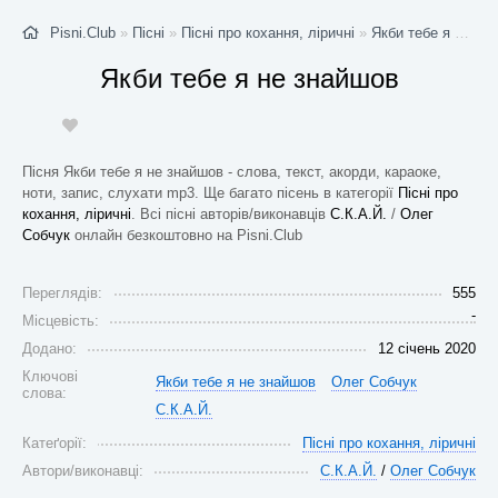
Pisni.Club
»
Пісні
»
Пісні про кохання, ліричні
»
Якби тебе я не знайшов
Якби тебе я не знайшов
Пісня Якби тебе я не знайшов - слова, текст, акорди, караоке,
ноти, запис, слухати mp3. Ще багато пісень в категорії
Пісні про
кохання, ліричні
. Всі пісні авторів/виконавців
С.К.А.Й.
/
Олег
Собчук
онлайн безкоштовно на Pisni.Club
Переглядів:
555
-
Місцевість:
Додано:
12 січень 2020
Ключові
Якби тебе я не знайшов
Олег Собчук
слова:
С.К.А.Й.
Катеґорії:
Пісні про кохання, ліричні
Автори/виконавці:
С.К.А.Й.
/
Олег Собчук