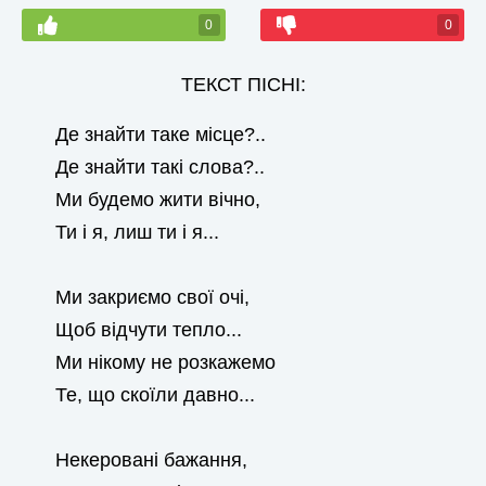
0
0
ТЕКСТ ПІСНІ:
Де знайти таке місце?..
Де знайти такі слова?..
Ми будемо жити вічно,
Ти і я, лиш ти і я...
Ми закриємо свої очі,
Щоб відчути тепло...
Ми нікому не розкажемо
Те, що скоїли давно...
Некеровані бажання,