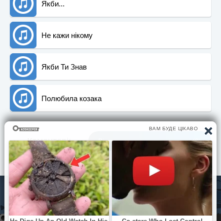
Якби...
Не кажи нікому
Якби Ти Знав
Полюбила козака
Коментарi:
Вiдгуки та враження вiд пiснi (0)
© Pisni.Club 2020 - 2026 З будь-яких питань звертайтесь на
пошту
your.feedback.tpl@gmail.com