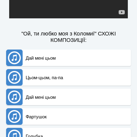
"Ой, ти любко моя з Коломиї" СХОЖІ
КОМПОЗИЦІЇ:
Дай мені цьом
Цьом-цьом, па-па
Дай мені цьом
Фартушок
Голубка