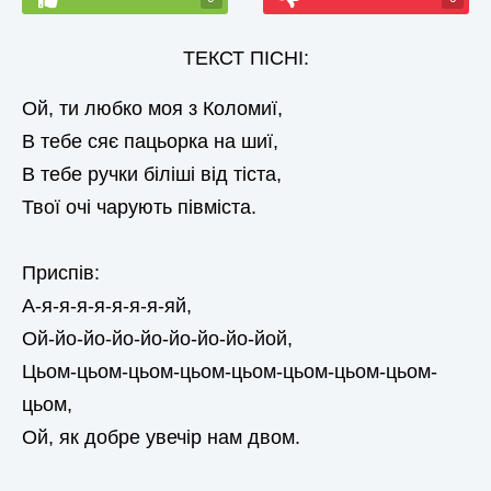
ТЕКСТ ПІСНІ:
Ой, ти любко моя з Коломиї,
В тебе сяє пацьорка на шиї,
В тебе ручки біліші від тіста,
Твої очі чарують півміста.
Приспів:
А-я-я-я-я-я-я-я-яй,
Ой-йо-йо-йо-йо-йо-йо-йо-йой,
Цьом-цьом-цьом-цьом-цьом-цьом-цьом-цьом-
цьом,
Ой, як добре увечір нам двом.