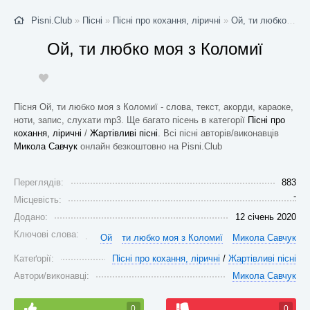
Pisni.Club
»
Пісні
»
Пісні про кохання, ліричні
»
Ой, ти любко моя з Коломиї
Ой, ти любко моя з Коломиї
Пісня Ой, ти любко моя з Коломиї - слова, текст, акорди, караоке,
ноти, запис, слухати mp3. Ще багато пісень в категорії
Пісні про
кохання, ліричні
/
Жартівливі пісні
. Всі пісні авторів/виконавців
Микола Савчук
онлайн безкоштовно на Pisni.Club
Переглядів:
883
-
Місцевість:
Додано:
12 січень 2020
Ключові слова:
Ой
ти любко моя з Коломиї
Микола Савчук
Катеґорії:
Пісні про кохання, ліричні
/
Жартівливі пісні
Автори/виконавці:
Микола Савчук
0
0