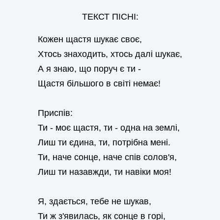
ТЕКСТ ПІСНІ:
Кожен щастя шукає своє,
Хтось знаходить, хтось далі шукає,
А я знаю, що поруч є ти -
Щастя більшого в світі немає!
Приспів:
Ти - моє щастя, ти - одна на землі,
Лиш ти єдина, ти, потрібна мені.
Ти, наче сонце, наче спів солов'я,
Лиш ти назавжди, ти навіки моя!
Я, здається, тебе не шукав,
Ти ж з'явилась, як сонце в горі,