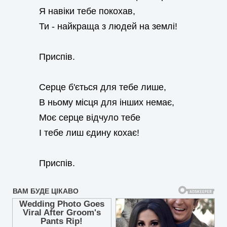
Я навіки тебе покохав,
Ти - найкраща з людей на землі!
Приспів.
Серце б'ється для тебе лише,
В ньому місця для інших немає,
Моє серце відчуло тебе
І тебе лиш єдину кохає!
Приспів.