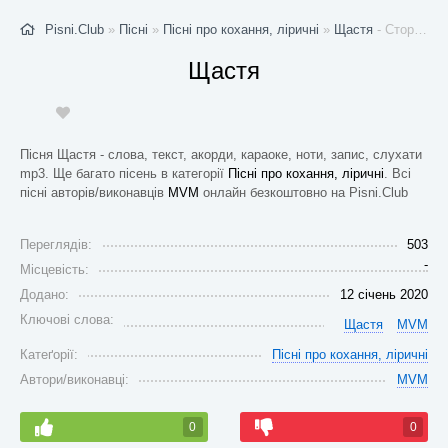
Pisni.Club
»
Пісні
»
Пісні про кохання, ліричні
»
Щастя
- Стор. 1
Щастя
Пісня Щастя - слова, текст, акорди, караоке, ноти, запис, слухати
mp3. Ще багато пісень в категорії
Пісні про кохання, ліричні
. Всі
пісні авторів/виконавців
MVM
онлайн безкоштовно на Pisni.Club
Переглядів:
503
-
Місцевість:
Додано:
12 січень 2020
Ключові слова:
Щастя
MVM
Катеґорії:
Пісні про кохання, ліричні
Автори/виконавці:
MVM
0
0