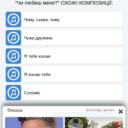
"Чи любиш мене?" СХОЖІ КОМПОЗИЦІЇ:
Чому, скажи, чому
Чужа дружина
Я тебе кохаю
Я кохаю тебе
Соломіє
Коментарi:
Вiдгуки та враження вiд пiснi (0)