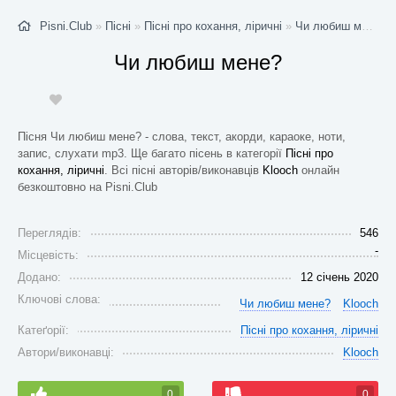
Pisni.Club
»
Пісні
»
Пісні про кохання, ліричні
»
Чи любиш мене?
-
Чи любиш мене?
Пісня Чи любиш мене? - слова, текст, акорди, караоке, ноти,
запис, слухати mp3. Ще багато пісень в категорії
Пісні про
кохання, ліричні
. Всі пісні авторів/виконавців
Klooch
онлайн
безкоштовно на Pisni.Club
Переглядів:
546
-
Місцевість:
Додано:
12 січень 2020
Ключові слова:
Чи любиш мене?
Klooch
Катеґорії:
Пісні про кохання, ліричні
Автори/виконавці:
Klooch
0
0