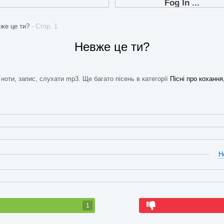
же це ти?
- Стор. 1
Невже це ти?
 ноти, запис, слухати mp3. Ще багато пісень в категорії
Пісні про кохання,
Н
1