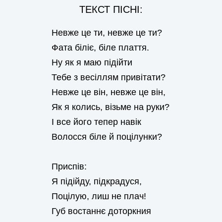
ТЕКСТ ПІСНІ:
Невже це ти, невже це ти?
Фата біліє, біле плаття.
Ну як я маю підійти
Тебе з весіллям привітати?
Невже це він, невже це він,
Як я колись, візьме на руки?
І все його тепер навік
Волосся біле й поцілунки?
Приспів:
Я підійду, підкрадуся,
Поцілую, лиш не плач!
Губ востаннє доторкния