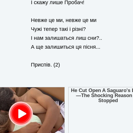
І скажу лише Пробач!
Невже це ми, невже це ми
Чужі тепер такі і різні?
І нам залишаться лиш сни?..
А ще залишиться ця пісня...
Приспів. (2)