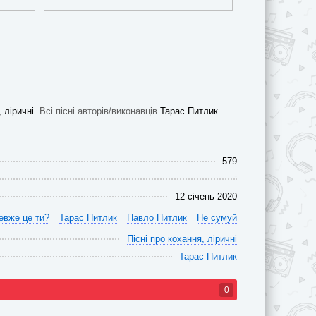
 ліричні
. Всі пісні авторів/виконавців
Тарас Питлик
579
-
12 січень 2020
евже це ти?
Тарас Питлик
Павло Питлик
Не сумуй
Пісні про кохання, ліричні
Тарас Питлик
0